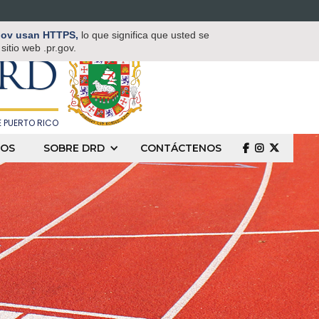
TAMENTO DE
.gov usan HTTPS,
lo que significa que usted se
 Y DEPORTES
itio web .pr.gov.
RD
 PUERTO RICO
OS
SOBRE DRD
CONTÁCTENOS
  