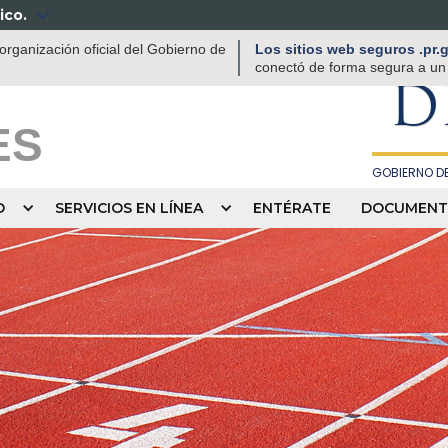
ico.

DEPAR
rganización oficial del Gobierno de
Los sitios web seguros .pr
RECREACIÓN
conectó de forma segura a un s
D
ES
GOBIERNO DE
O
SERVICIOS EN LÍNEA
ENTÉRATE
DOCUMENT