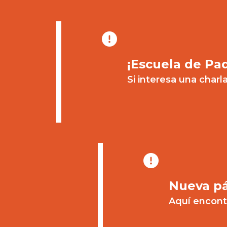

¡Escuela de Pa
Si interesa una charl

Nueva p
Aquí encont