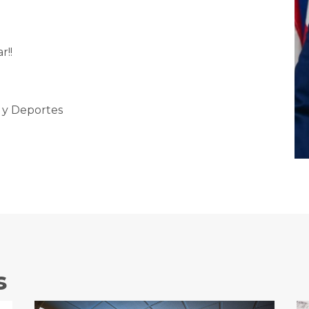
r!!
 y Deportes
s