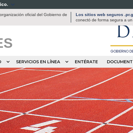
ico.

DEPAR
rganización oficial del Gobierno de
Los sitios web seguros .pr
RECREACIÓN
conectó de forma segura a un s
D
ES
GOBIERNO DE
O
SERVICIOS EN LÍNEA
ENTÉRATE
DOCUMENT