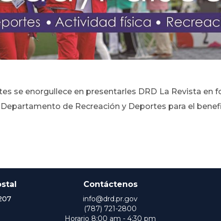
s se enorgullece en presentarles DRD La Revista en for
a el Departamento de Recreación y Deportes para el benef
stal
Contáctenos
207
info@drd.pr.gov
(787) 721-2800
Horario 8:00 am - 4:30 pm