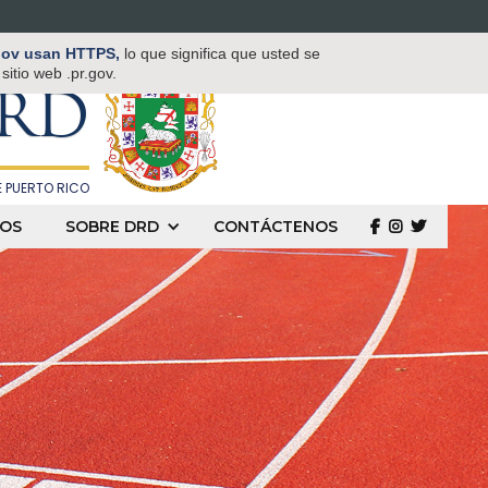
TAMENTO DE
.gov usan HTTPS,
lo que significa que usted se
 Y DEPORTES
itio web .pr.gov.
RD
 PUERTO RICO
OS
SOBRE DRD
CONTÁCTENOS
  