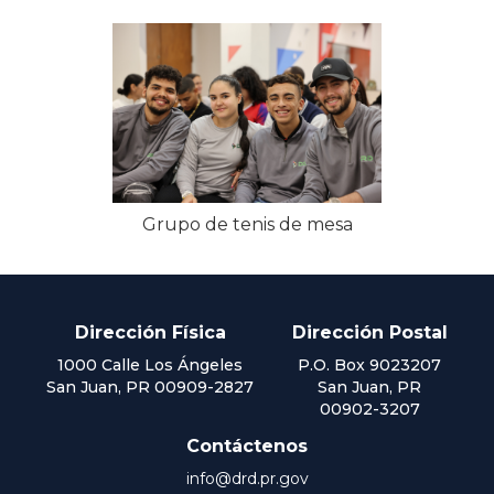
Grupo de tenis de mesa
Dirección Física
Dirección Postal
1000 Calle Los Ángeles
P.O. Box 9023207
San Juan, PR 00909-2827
San Juan, PR
00902-3207
Contáctenos
info@drd.pr.gov