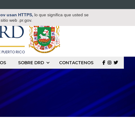
TAMENTO DE
.gov usan HTTPS,
lo que significa que usted se
 Y DEPORTES
itio web .pr.gov.
RD
 PUERTO RICO
OS
SOBRE DRD
CONTACTENOS
  