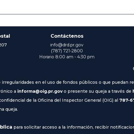
stal
Contáctenos
207
info@drd.pr.gov
(787) 721-2800
Horario 8:00 am - 4:30 pm
irregularidades en el uso de fondos públicos o que puedan rep
rónico a
informa@oig.pr.gov
o presente su queja a través de
nfidencial de la Oficina del Inspector General (OIG) al
787-6
na queja.
blica
para solicitar acceso a la información, recibir notificac