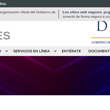
ico.

DEPAR
rganización oficial del Gobierno de
Los sitios web seguros .pr
RECREACIÓN
conectó de forma segura a un s
D
ES
GOBIERNO DE
O
SERVICIOS EN LÍNEA
ENTÉRATE
DOCUMENT