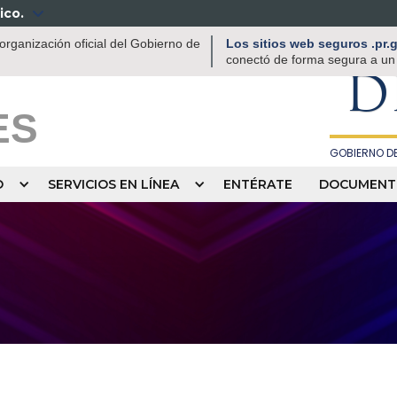
ico.

DEPAR
rganización oficial del Gobierno de
Los sitios web seguros .pr
RECREACIÓN
conectó de forma segura a un s
D
ES
GOBIERNO DE
O
SERVICIOS EN LÍNEA
ENTÉRATE
DOCUMENT