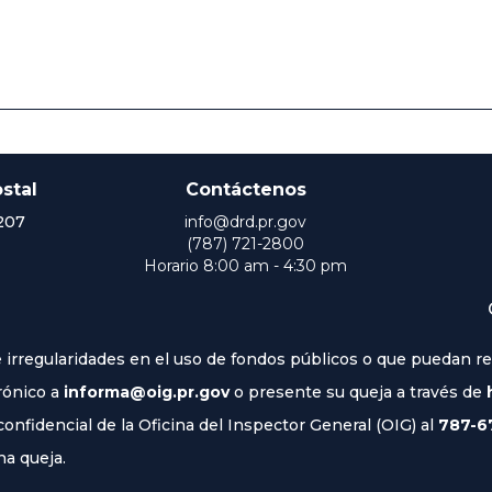
stal
Contáctenos
207
info@drd.pr.gov
(787) 721-2800
Horario 8:00 am - 4:30 pm
irregularidades en el uso de fondos públicos o que puedan rep
rónico a
informa@oig.pr.gov
o presente su queja a través de
nfidencial de la Oficina del Inspector General (OIG) al
787-6
na queja.