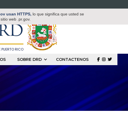
TAMENTO DE
.gov usan HTTPS,
lo que significa que usted se
 Y DEPORTES
itio web .pr.gov.
RD
 PUERTO RICO
OS
SOBRE DRD
CONTACTENOS
  