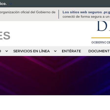
ico.

DEPAR
rganización oficial del Gobierno de
Los sitios web seguros .pr
RECREACIÓN
conectó de forma segura a un s
D
ES
GOBIERNO DE
O
SERVICIOS EN LÍNEA
ENTÉRATE
DOCUMENT