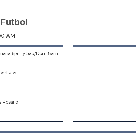
 Futbol
00 AM
emana 6pm y Sab/Dom 8am
portivos
 Rosario