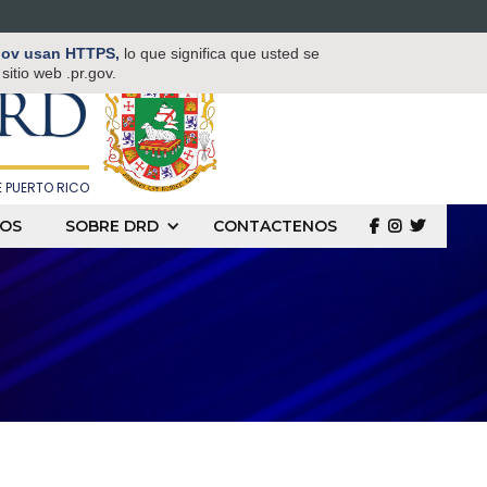
TAMENTO DE
.gov usan HTTPS,
lo que significa que usted se
 Y DEPORTES
itio web .pr.gov.
RD
 PUERTO RICO
OS
SOBRE DRD
CONTACTENOS
  