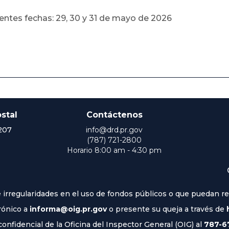
uientes fechas: 29, 30 y 31 de mayo de 2026
stal
Contáctenos
207
info@drd.pr.gov
(787) 721-2800
Horario 8:00 am - 4:30 pm
irregularidades en el uso de fondos públicos o que puedan rep
rónico a
informa@oig.pr.gov
o presente su queja a través de
nfidencial de la Oficina del Inspector General (OIG) al
787-6