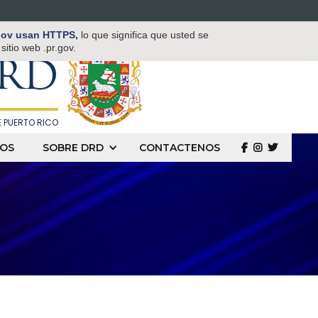
TAMENTO DE
.gov usan HTTPS,
lo que significa que usted se
 Y DEPORTES
itio web .pr.gov.
RD
 PUERTO RICO
OS
SOBRE DRD
CONTACTENOS
  