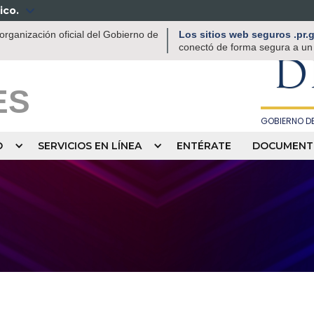
ico.

DEPAR
rganización oficial del Gobierno de
Los sitios web seguros .pr
RECREACIÓN
conectó de forma segura a un s
D
ES
GOBIERNO DE
O
SERVICIOS EN LÍNEA
ENTÉRATE
DOCUMENT