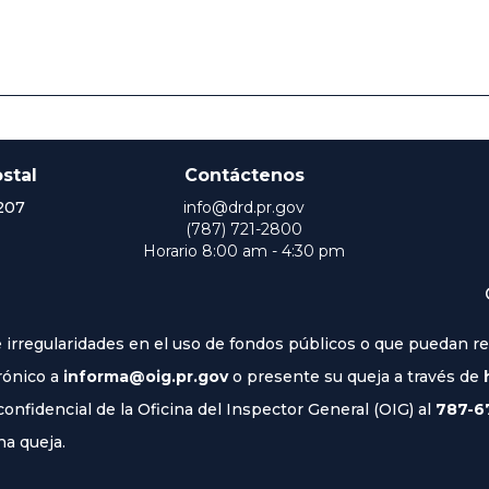
stal
Contáctenos
207
info@drd.pr.gov
(787) 721-2800
Horario 8:00 am - 4:30 pm
irregularidades en el uso de fondos públicos o que puedan rep
rónico a
informa@oig.pr.gov
o presente su queja a través de
nfidencial de la Oficina del Inspector General (OIG) al
787-6
na queja.